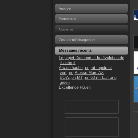
Appuyer
Partenaires
Nos amis
Zone de téléchargement
Messages récents
Le projet Diamond et la révolution de
l'hache,it
Arc de hache,,en,mt rapide et
vert,,en,Presse Mare AX
BOW,,en,MT,,en 60 mt fast and
green
Excellence FB,en